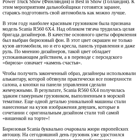
Power Truck Show (Финляндия) и Best in Show (Голландия). К
этим мероприятиям дальнобойщики готовятся заранее,
стараясь подготовить свой автомобиль как можно лучше.
В этом году наиболее красивым грузовиком была признана
модель Scania R560 6X4. Над обликом тягача трудилась целая
бригада дизайнеров. В качестве основного цветы оформления
был выбран бирюзовый фон. В этот цвет окрашен не только
кузов автомобиля, но и его кресла, панель управления и даже
руль. По мнению дизайнеров, такой цвет обладает
успокаивающим действием, а в переводе с персидского
«бирюза» означает «камень счастья».
Чтобы получить законченный образ, дизайнеры использовали
алькантару, которой обтянули практически все поверхности
салона, а кнопки на панели управления сделали
жемчужными. В результате, Scania R560 6X4 получилась
эдаким гламурным грузовиком, выполненным в морской
тематике. Еще одной деталью уникальной машины стали
нанесенные на кузов изображения девушек, которые в
сочетании с оригинальным дизайном стали той самой
«вишенкой на торте»!
Бирюзовая Scania буквально очаровала жюри европейских
автошоу. На сегодняшний день грузовик уже удостоился