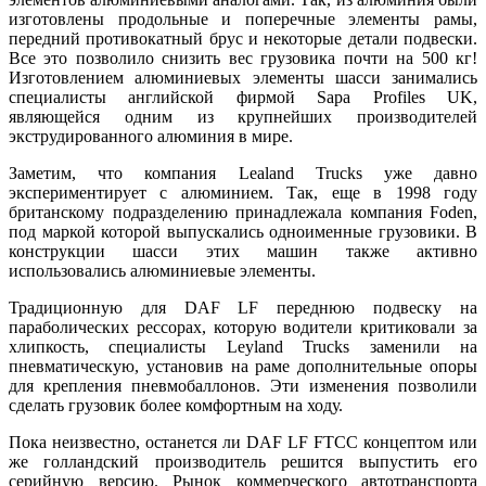
изготовлены продольные и поперечные элементы рамы,
передний противокатный брус и некоторые детали подвески.
Все это позволило снизить вес грузовика почти на 500 кг!
Изготовлением алюминиевых элементы шасси занимались
специалисты английской фирмой Sapa Profiles UK,
являющейся одним из крупнейших производителей
экструдированного алюминия в мире.
Заметим, что компания Lealand Trucks уже давно
экспериментирует с алюминием. Так, еще в 1998 году
британскому подразделению принадлежала компания Foden,
под маркой которой выпускались одноименные грузовики. В
конструкции шасси этих машин также активно
использовались алюминиевые элементы.
Традиционную для DAF LF переднюю подвеску на
параболических рессорах, которую водители критиковали за
хлипкость, специалисты Leyland Trucks заменили на
пневматическую, установив на раме дополнительные опоры
для крепления пневмобаллонов. Эти изменения позволили
сделать грузовик более комфортным на ходу.
Пока неизвестно, останется ли DAF LF FTCC концептом или
же голландский производитель решится выпустить его
серийную версию. Рынок коммерческого автотранспорта