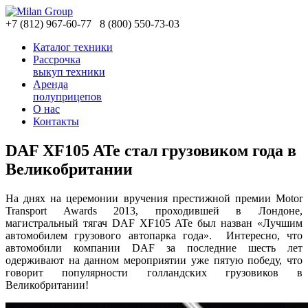
+7
(812)
967-60-77
8
(800)
550-73-03
Каталог техники
Рассрочка
выкуп техники
Аренда
полуприцепов
О нас
Контакты
DAF XF105 ATe стал грузовиком года в
Великобритании
На днях на церемонии вручения престижной премии Motor
Transport Awards 2013, проходившей в Лондоне,
магистральный тягач DAF XF105 ATe был назван «Лучшим
автомобилем грузового автопарка года». Интересно, что
автомобили компании DAF за последние шесть лет
одерживают на данном мероприятии уже пятую победу, что
говорит популярности голландских грузовиков в
Великобритании!