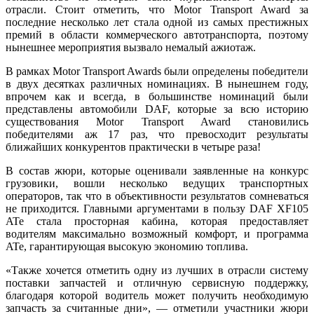
отрасли. Стоит отметить, что Motor Transport Award за
последние несколько лет стала одной из самых престижных
премий в области коммерческого автотранспорта, поэтому
нынешнее мероприятия вызвало немалый ажиотаж.
В рамках Motor Transport Awards были определены победители
в двух десятках различных номинациях. В нынешнем году,
впрочем как и всегда, в большинстве номинаций были
представлены автомобили DAF, которые за всю историю
существования Motor Transport Award становились
победителями аж 17 раз, что превосходит результаты
ближайших конкурентов практически в четыре раза!
В состав жюри, которые оценивали заявленные на конкурс
грузовики, вошли несколько ведущих транспортных
операторов, так что в объективности результатов сомневаться
не приходится. Главными аргументами в пользу DAF XF105
ATe стала просторная кабина, которая предоставляет
водителям максимально возможный комфорт, и программа
ATe, гарантирующая высокую экономию топлива.
«Также хочется отметить одну из лучших в отрасли систему
поставки запчастей и отличную сервисную поддержку,
благодаря которой водитель может получить необходимую
запчасть за считанные дни», — отметили участники жюри