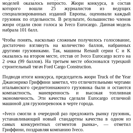
моделей оказалось непросто. Жюри конкурса, в состав
которого вошли 25 журналистов из ведущих
специализированных изданий Европы, оценивали каждый
грузовик по отдельности. В результате, большинство членов
жюри отдали свои голоса за Iveco Eurocargo. Данная модель
набрала 101 балл.
Чтобы понять, насколько сложным получилось голосование,
достаточно взглянуть на количество баллов, набранных
другими грузовиками. Так, машины Renault серии C и K
оказались на втором месте, отстав от Iveco Eurocargo всего на
2 очка (99 баллов). На третьем месте обосновался турецкий
строительный тягач Ford Cargo Construction.
Подводя итоги конкурса, председатель жюри Truck of the Year
Джанэнрико Гриффини заметил, что отличительными чертами
итальянского среднетоннажного грузовика были и остаются
компактность, маневренность и высокая топливная
экономичность. Эти качества сделали Eurocargo отличной
машиной для грузоперевозок в черте города.
«Iveco смогли в очередной раз предложить рынку грузовик,
устанавливающий новый стандартны качества в одном из
самых конкурентных сегментов рынка», — отметил
Гриффини, поздравляя компанию Iveco.