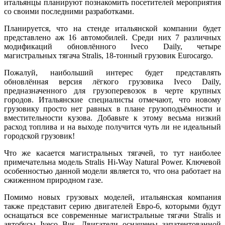
итальянцы планируют познакомить посетителей мероприятия
со своими последними разработками.
Планируется, что на стенде итальянской компании будет
представлено аж 16 автомобилей. Среди них 7 различных
модификаций обновлённого Iveco Daily, четыре
магистральных тягача Stralis, 18-тонный грузовик Eurocargo.
Пожалуй, наибольший интерес будет представлять
обновлённая версия лёгкого грузовика Iveco Daily,
предназначенного для грузоперевозок в черте крупных
городов. Итальянские специалисты отмечают, что новому
грузовику просто нет равных в плане грузоподъёмности и
вместительности кузова. Добавьте к этому весьма низкий
расход топлива и на выходе получится чуть ли не идеальный
городской грузовик!
Что же касается магистральных тягачей, то тут наиболее
примечательна модель Stralis Hi-Way Natural Power. Ключевой
особенностью данной модели является то, что она работает на
сжиженном природном газе.
Помимо новых грузовых моделей, итальянская компания
также представит серию двигателей Евро-6, которыми будут
оснащаться все современные магистральные тягачи Stralis и
автобусы Iveco Bus. Двигатели оснащены запатентованной