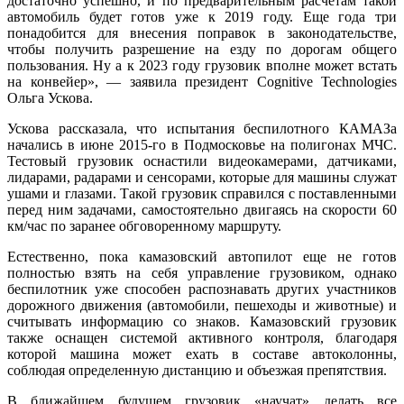
достаточно успешно, и по предварительным расчетам такой
автомобиль будет готов уже к 2019 году. Еще года три
понадобится для внесения поправок в законодательстве,
чтобы получить разрешение на езду по дорогам общего
пользования. Ну а к 2023 году грузовик вполне может встать
на конвейер», — заявила президент Cognitive Technologies
Ольга Ускова.
Ускова рассказала, что испытания беспилотного КАМАЗа
начались в июне 2015-го в Подмосковье на полигонах МЧС.
Тестовый грузовик оснастили видеокамерами, датчиками,
лидарами, радарами и сенсорами, которые для машины служат
ушами и глазами. Такой грузовик справился с поставленными
перед ним задачами, самостоятельно двигаясь на скорости 60
км/час по заранее обговоренному маршруту.
Естественно, пока камазовский автопилот еще не готов
полностью взять на себя управление грузовиком, однако
беспилотник уже способен распознавать других участников
дорожного движения (автомобили, пешеходы и животные) и
считывать информацию со знаков. Камазовский грузовик
также оснащен системой активного контроля, благодаря
которой машина может ехать в составе автоколонны,
соблюдая определенную дистанцию и объезжая препятствия.
В ближайшем будущем грузовик «научат» делать все