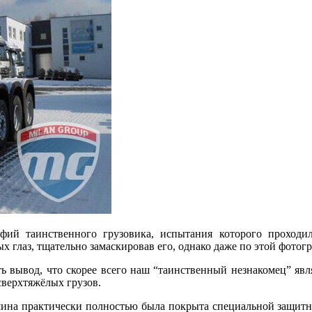
афий таинственного грузовика, испытания которого проходил
ых глаз, тщательно замаскировав его, однако даже по этой фот
ь вывод, что скорее всего наш “таинственный незнакомец” явл
сверхтяжёлых грузов.
машина практически полностью была покрыта специальной защит