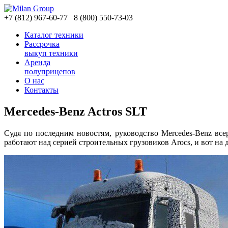
+7
(812)
967-60-77
8
(800)
550-73-03
Каталог техники
Рассрочка
выкуп техники
Аренда
полуприцепов
О нас
Контакты
Mercedes-Benz Actros SLT
Судя по последним новостям, руководство Mercedes-Benz все
работают над серией строительных грузовиков Arocs, и вот на