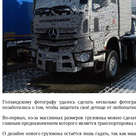
Голландскому фотографу удалось сделать несколько фотогр
позаботились о том, чтобы защитить своё детище от любопытн
Во-первых, из-за массивных размеров грузовика можно сделат
главным предназначением которого является транспортировка 
О дизайне нового грузовика остаётся лишь гадать, так как 