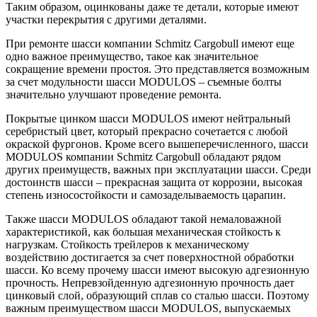
Таким образом, оцинкованы даже те детали, которые имеют
участки перекрытия с другими деталями.
При ремонте шасси компании Schmitz Cargobull имеют еще
одно важное преимущество, такое как значительное
сокращение времени простоя. Это представляется возможным
за счет модульности шасси MODULOS – съемные болты
значительно улучшают проведение ремонта.
Покрытые цинком шасси MODULOS имеют нейтральный
серебристый цвет, который прекрасно сочетается с любой
окраской фургонов. Кроме всего вышеперечисленного, шасси
MODULOS компании Schmitz Cargobull обладают рядом
других преимуществ, важных при эксплуатации шасси. Среди
достоинств шасси – прекрасная защита от коррозии, высокая
степень износостойкости и самозаделываемость царапин.
Также шасси MODULOS обладают такой немаловажной
характеристикой, как большая механическая стойкость к
нагрузкам. Стойкость трейлеров к механическому
воздействию достигается за счет поверхностной обработки
шасси. Ко всему прочему шасси имеют высокую адгезионную
прочность. Непревзойденную адгезионную прочность дает
цинковый слой, образующий сплав со сталью шасси. Поэтому
важным преимуществом шасси MODULOS, выпускаемых