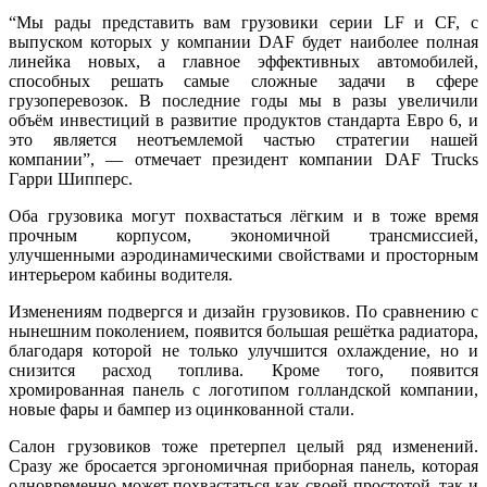
“Мы рады представить вам грузовики серии LF и CF, с
выпуском которых у компании DAF будет наиболее полная
линейка новых, а главное эффективных автомобилей,
способных решать самые сложные задачи в сфере
грузоперевозок. В последние годы мы в разы увеличили
объём инвестиций в развитие продуктов стандарта Евро 6, и
это является неотъемлемой частью стратегии нашей
компании”, — отмечает президент компании DAF Trucks
Гарри Шипперс.
Оба грузовика могут похвастаться лёгким и в тоже время
прочным корпусом, экономичной трансмиссией,
улучшенными аэродинамическими свойствами и просторным
интерьером кабины водителя.
Изменениям подвергся и дизайн грузовиков. По сравнению с
нынешним поколением, появится большая решётка радиатора,
благодаря которой не только улучшится охлаждение, но и
снизится расход топлива. Кроме того, появится
хромированная панель с логотипом голландской компании,
новые фары и бампер из оцинкованной стали.
Салон грузовиков тоже претерпел целый ряд изменений.
Сразу же бросается эргономичная приборная панель, которая
одновременно может похвастаться как своей простотой, так и