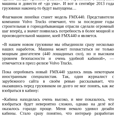
машины и довести её «до ума». И вот в сентябре 2013 года
грузовики наконец-то будут выпущены…
Флагманом линейки станет модель FMX440. Представители
компании Volvo Trucks отмечают, что за последние годы
строительная и горнодобывающая отрасли сделали огромный
шаг вперёд, а значит появилась потребность в более мощной и
производительной машине, коей FMX440 и является.
«В нашем новом грузовике мы объединили сразу несколько
наших наработок. Машина может похвастаться не только
мощным двигателем (440 лошадиных сил), но и высоким
уровнем безопасности и очень удобной кабиной», —
отмечается в пресс-релизе Volvo Trucks.
Пока опробовать новый FMX440 удалось лишь некоторым
иностранным специалистам. Так, один журналист с
зарубежного сайта в своём ревью рассказывает, что
оказавшись перед грузовиком он долго не мог понять, как же
взобраться в кабину:
«Кабина находилась очень высоко, и мне показалось, что
взобраться будет невероятно сложно, однако на делё всё
оказалось гораздо проще. Меня немало удивил дизайн
кабины. Стало сразу понятно, что интерьер разработан