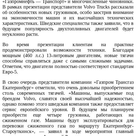
«Газпромнефть — Транспорт» и многочисленные чиновники.
В рамках презентации представители Volvo Trucks рассказали
об особенностях новых грузовиков, особо заострив внимание
на экономичности машин и их высочайших технических
характеристиках. Шведские специалисты также заявили, что в
будущем популярность двухтопливных двигателей будет
неуклонно расти.
Во время презентации клиентам на практике
продемонстрировали возможности техники. Благодаря
мощным (460 л.с.) 13-литровым двигателям, новые тягачи
способны справляться даже с самыми сложными задачами.
Отметим, что двигатели полностью соответствуют стандартам
Евро-5.
В свою очередь представители компании «Газпром Трансгаз
Екатеринбург» отметили, что очень довольны приобретением
столь современных тягачей. «Машины, выпускаемые под
брендом Volvo, славятся своей высочайшей надежностью,
однако помимо этого шведская компания также предоставляет
сервис европейского уровня. В будущем мы планируем
приобрести еще четыре грузовика, работающих на
сжиженном газе. Машины будут эксплуатироваться для
перевозки сжиженного газа по маршруту Екатеринбург-
Староуткинск», — заявил в ходе мероприятия главный