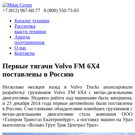
+7
(812)
967-60-77
8
(800)
550-73-03
Каталог техники
Рассрочка
выкуп техники
Аренда
полуприцепов
О нас
Контакты
Первые тягачи Volvo FM 6X4
поставлены в Россию
Несколько месяцев назад в Volvo Trucks анонсировали
разработку грузовиков Volvo FM 6X4 с метан-дизельными
двигателями. Недавно работа над машинами была завершена,
и 23 декабря 2014 года первые автомобили были поставлены
в Россию. Счастливыми обладателями новейших грузовиков с
метан-дизельными двигателями стала компания ООО
«Газпром Трансгаз Екатеринбург», а поставку машин на Урал
выполнила «Вольво Груп Трак Централ Урал».