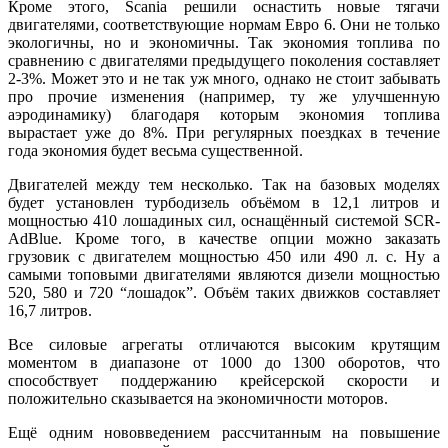
Кроме этого, Scania решили оснастить новые тягачи
двигателями, соответствующие нормам Евро 6. Они не только
экологичны, но и экономичны. Так экономия топлива по
сравнению с двигателями предыдущего поколения составляет
2-3%. Может это и не так уж много, однако не стоит забывать
про прочие изменения (например, ту же улучшенную
аэродинамику) благодаря которым экономия топлива
вырастает уже до 8%. При регулярных поездках в течение
года экономия будет весьма существенной.
Двигателей между тем несколько. Так на базовых моделях
будет установлен турбодизель объёмом в 12,1 литров и
мощностью 410 лошадиных сил, оснащённый системой SCR-
AdBlue. Кроме того, в качестве опции можно заказать
грузовик с двигателем мощностью 450 или 490 л. с. Ну а
самыми топовыми двигателями являются дизели мощностью
520, 580 и 720 “лошадок”. Объём таких движков составляет
16,7 литров.
Все силовые агрегаты отличаются высоким крутящим
моментом в диапазоне от 1000 до 1300 оборотов, что
способствует поддержанию крейсерской скорости и
положительно сказывается на экономичности моторов.
Ещё одним нововведением рассчитанным на повышение