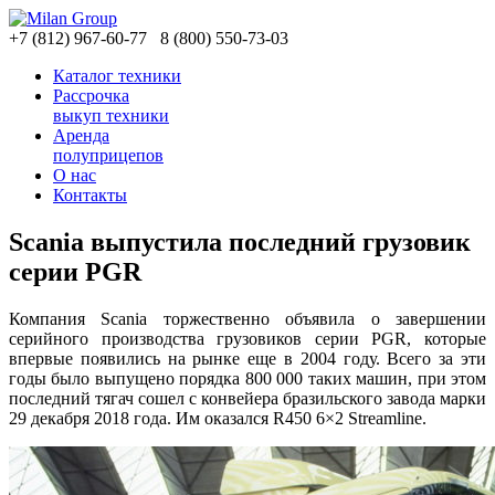
+7
(812)
967-60-77
8
(800)
550-73-03
Каталог техники
Рассрочка
выкуп техники
Аренда
полуприцепов
О нас
Контакты
Scania выпустила последний грузовик
серии PGR
Компания Scania торжественно объявила о завершении
серийного производства грузовиков серии PGR, которые
впервые появились на рынке еще в 2004 году. Всего за эти
годы было выпущено порядка 800 000 таких машин, при этом
последний тягач сошел с конвейера бразильского завода марки
29 декабря 2018 года. Им оказался R450 6×2 Streamline.